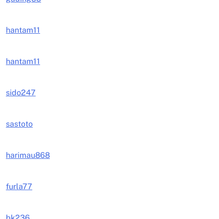
hantam11
hantam11
sido247
sastoto
harimau868
furla77
bk236