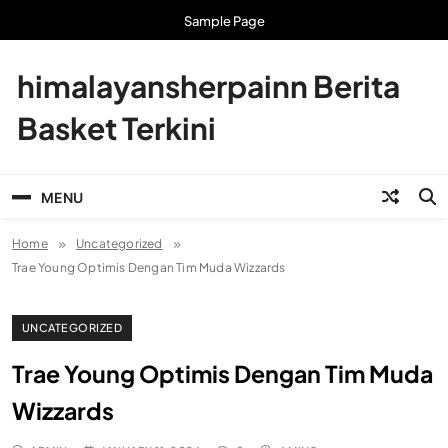
Skip
Sample Page
to
content
himalayansherpainn Berita
Basket Terkini
MENU
Home
Uncategorized
Trae Young Optimis Dengan Tim Muda Wizzards
UNCATEGORIZED
Trae Young Optimis Dengan Tim Muda
Wizzards