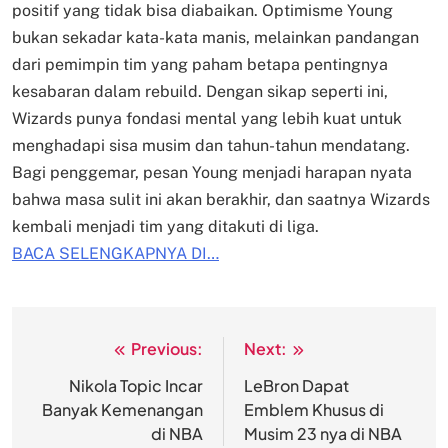
positif yang tidak bisa diabaikan. Optimisme Young
bukan sekadar kata-kata manis, melainkan pandangan
dari pemimpin tim yang paham betapa pentingnya
kesabaran dalam rebuild. Dengan sikap seperti ini,
Wizards punya fondasi mental yang lebih kuat untuk
menghadapi sisa musim dan tahun-tahun mendatang.
Bagi penggemar, pesan Young menjadi harapan nyata
bahwa masa sulit ini akan berakhir, dan saatnya Wizards
kembali menjadi tim yang ditakuti di liga.
BACA SELENGKAPNYA DI…
Previous:
Next:
Post
navigation
Nikola Topic Incar
LeBron Dapat
Banyak Kemenangan
Emblem Khusus di
di NBA
Musim 23 nya di NBA