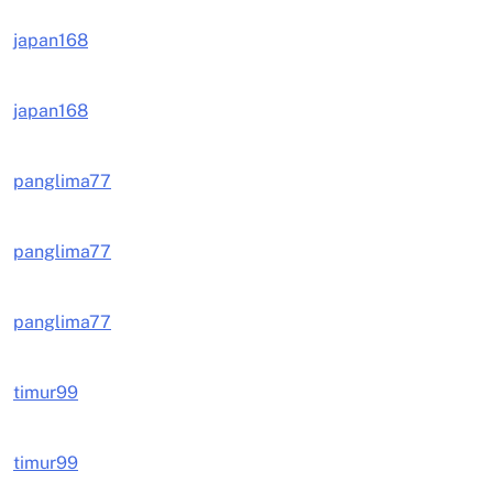
japan168
japan168
panglima77
panglima77
panglima77
timur99
timur99