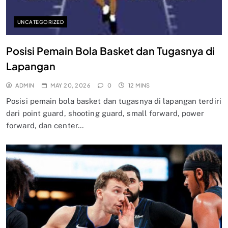
UNCATEGORIZED
Posisi Pemain Bola Basket dan Tugasnya di
Lapangan
ADMIN
MAY 20, 2026
0
12 MINS
Posisi pemain bola basket dan tugasnya di lapangan terdiri
dari point guard, shooting guard, small forward, power
forward, dan center…