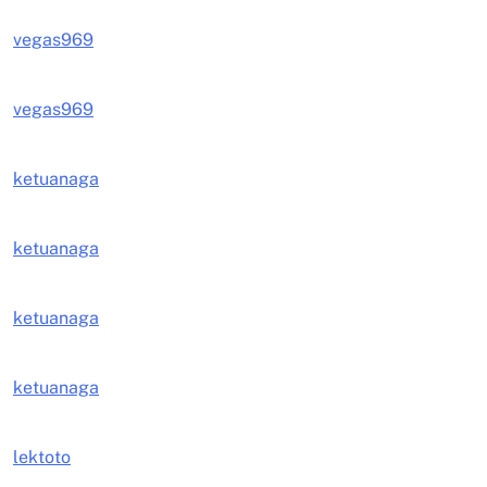
vegas969
vegas969
ketuanaga
ketuanaga
ketuanaga
ketuanaga
lektoto