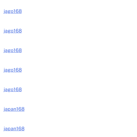
jago168
jago168
jago168
jago168
jago168
japan168
japan168