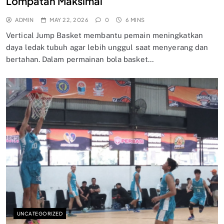
Lompatan Maksimal
ADMIN
MAY 22, 2026
0
6 MINS
Vertical Jump Basket membantu pemain meningkatkan
daya ledak tubuh agar lebih unggul saat menyerang dan
bertahan. Dalam permainan bola basket…
UNCATEGORIZED