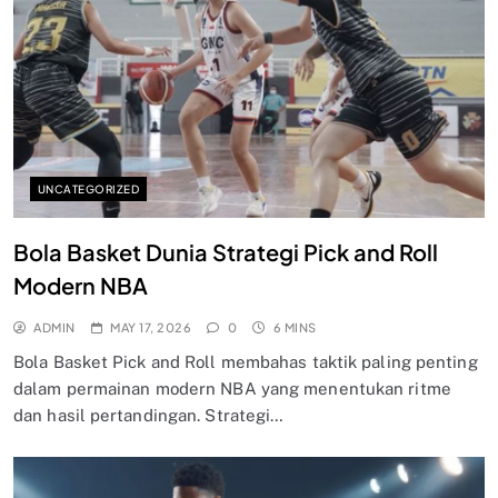
UNCATEGORIZED
Bola Basket Dunia Strategi Pick and Roll
Modern NBA
ADMIN
MAY 17, 2026
0
6 MINS
Bola Basket Pick and Roll membahas taktik paling penting
dalam permainan modern NBA yang menentukan ritme
dan hasil pertandingan. Strategi…