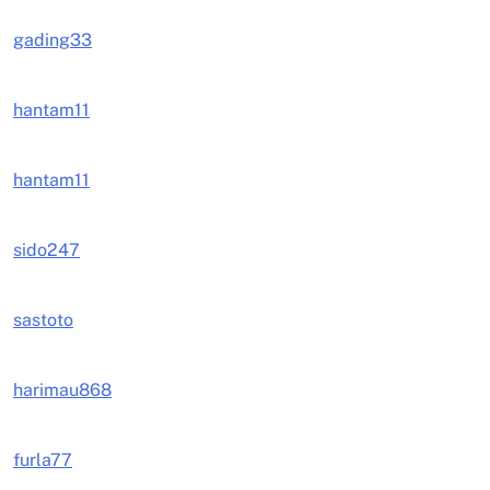
gading33
hantam11
hantam11
sido247
sastoto
harimau868
furla77