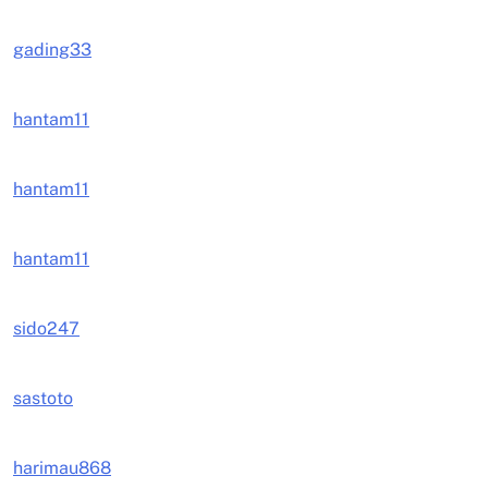
gading33
hantam11
hantam11
hantam11
sido247
sastoto
harimau868