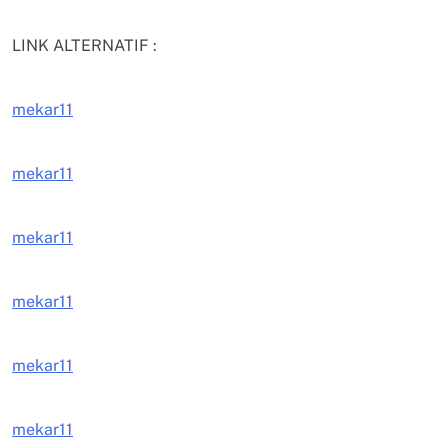
LINK ALTERNATIF :
mekar11
mekar11
mekar11
mekar11
mekar11
mekar11