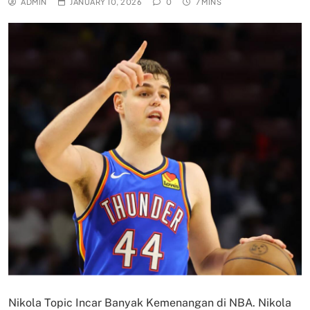
ADMIN
JANUARY 10, 2026
0
7 MINS
Nikola Topic Incar Banyak Kemenangan di NBA. Nikola