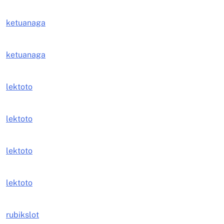
ketuanaga
ketuanaga
lektoto
lektoto
lektoto
lektoto
rubikslot