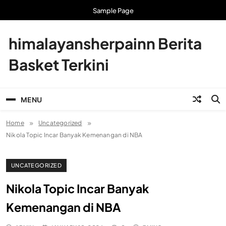
Skip
Sample Page
to
content
himalayansherpainn Berita
Basket Terkini
MENU
Home
Uncategorized
Nikola Topic Incar Banyak Kemenangan di NBA
UNCATEGORIZED
Nikola Topic Incar Banyak
Kemenangan di NBA