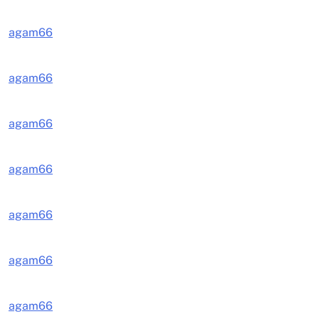
agam66
agam66
agam66
agam66
agam66
agam66
agam66