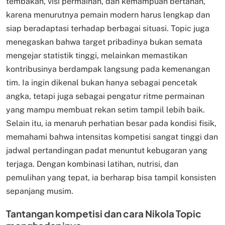
tembakan, visi permainan, dan kemampuan bertahan,
karena menurutnya pemain modern harus lengkap dan
siap beradaptasi terhadap berbagai situasi. Topic juga
menegaskan bahwa target pribadinya bukan semata
mengejar statistik tinggi, melainkan memastikan
kontribusinya berdampak langsung pada kemenangan
tim. Ia ingin dikenal bukan hanya sebagai pencetak
angka, tetapi juga sebagai pengatur ritme permainan
yang mampu membuat rekan setim tampil lebih baik.
Selain itu, ia menaruh perhatian besar pada kondisi fisik,
memahami bahwa intensitas kompetisi sangat tinggi dan
jadwal pertandingan padat menuntut kebugaran yang
terjaga. Dengan kombinasi latihan, nutrisi, dan
pemulihan yang tepat, ia berharap bisa tampil konsisten
sepanjang musim.
Tantangan kompetisi dan cara Nikola Topic