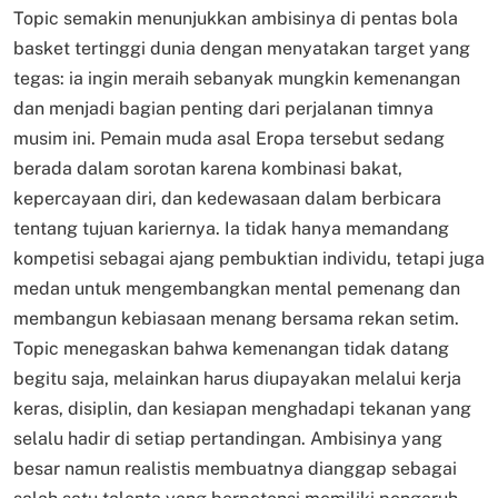
Topic semakin menunjukkan ambisinya di pentas bola
basket tertinggi dunia dengan menyatakan target yang
tegas: ia ingin meraih sebanyak mungkin kemenangan
dan menjadi bagian penting dari perjalanan timnya
musim ini. Pemain muda asal Eropa tersebut sedang
berada dalam sorotan karena kombinasi bakat,
kepercayaan diri, dan kedewasaan dalam berbicara
tentang tujuan kariernya. Ia tidak hanya memandang
kompetisi sebagai ajang pembuktian individu, tetapi juga
medan untuk mengembangkan mental pemenang dan
membangun kebiasaan menang bersama rekan setim.
Topic menegaskan bahwa kemenangan tidak datang
begitu saja, melainkan harus diupayakan melalui kerja
keras, disiplin, dan kesiapan menghadapi tekanan yang
selalu hadir di setiap pertandingan. Ambisinya yang
besar namun realistis membuatnya dianggap sebagai