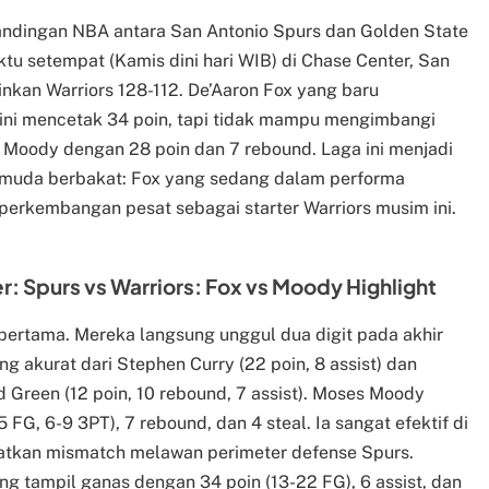
tandingan NBA antara San Antonio Spurs dan Golden State
u setempat (Kamis dini hari WIB) di Chase Center, San
kan Warriors 128-112. De’Aaron Fox yang baru
 ini mencetak 34 poin, tapi tidak mampu mengimbangi
s Moody dengan 28 poin dan 7 rebound. Laga ini menjadi
d muda berbakat: Fox yang sedang dalam performa
erkembangan pesat sebagai starter Warriors musim ini.
r: Spurs vs Warriors: Fox vs Moody Highlight
 pertama. Mereka langsung unggul dua digit pada akhir
g akurat dari Stephen Curry (22 poin, 8 assist) dan
 Green (12 poin, 10 rebound, 7 assist). Moses Moody
FG, 6-9 3PT), 7 rebound, dan 4 steal. Ia sangat efektif di
aatkan mismatch melawan perimeter defense Spurs.
ng tampil ganas dengan 34 poin (13-22 FG), 6 assist, dan