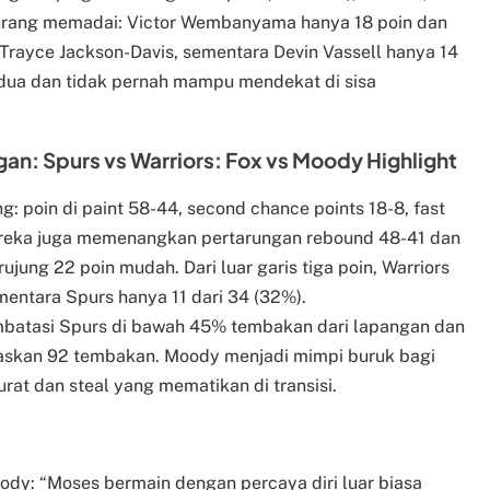
kurang memadai: Victor Wembanyama hanya 18 poin dan
 Trayce Jackson-Davis, sementara Devin Vassell hanya 14
 kedua dan tidak pernah mampu mendekat di sisa
gan: Spurs vs Warriors: Fox vs Moody Highlight
g: poin di paint 58-44, second chance points 18-8, fast
Mereka juga memenangkan pertarungan rebound 48-41 dan
ung 22 poin mudah. Dari luar garis tiga poin, Warriors
mentara Spurs hanya 11 dari 34 (32%).
mbatasi Spurs di bawah 45% tembakan dari lapangan dan
askan 92 tembakan. Moody menjadi mimpi buruk bagi
at dan steal yang mematikan di transisi.
ody: “Moses bermain dengan percaya diri luar biasa