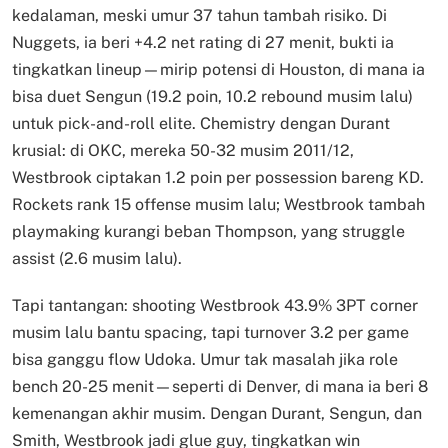
kedalaman, meski umur 37 tahun tambah risiko. Di
Nuggets, ia beri +4.2 net rating di 27 menit, bukti ia
tingkatkan lineup—mirip potensi di Houston, di mana ia
bisa duet Sengun (19.2 poin, 10.2 rebound musim lalu)
untuk pick-and-roll elite. Chemistry dengan Durant
krusial: di OKC, mereka 50-32 musim 2011/12,
Westbrook ciptakan 1.2 poin per possession bareng KD.
Rockets rank 15 offense musim lalu; Westbrook tambah
playmaking kurangi beban Thompson, yang struggle
assist (2.6 musim lalu).
Tapi tantangan: shooting Westbrook 43.9% 3PT corner
musim lalu bantu spacing, tapi turnover 3.2 per game
bisa ganggu flow Udoka. Umur tak masalah jika role
bench 20-25 menit—seperti di Denver, di mana ia beri 8
kemenangan akhir musim. Dengan Durant, Sengun, dan
Smith, Westbrook jadi glue guy, tingkatkan win