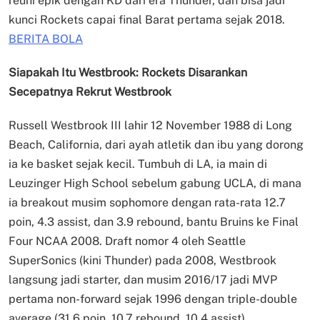
reuni epik dengan KD dari era Thunder, dan bisa jadi
kunci Rockets capai final Barat pertama sejak 2018.
BERITA BOLA
Siapakah Itu Westbrook: Rockets Disarankan
Secepatnya Rekrut Westbrook
Russell Westbrook III lahir 12 November 1988 di Long
Beach, California, dari ayah atletik dan ibu yang dorong
ia ke basket sejak kecil. Tumbuh di LA, ia main di
Leuzinger High School sebelum gabung UCLA, di mana
ia breakout musim sophomore dengan rata-rata 12.7
poin, 4.3 assist, dan 3.9 rebound, bantu Bruins ke Final
Four NCAA 2008. Draft nomor 4 oleh Seattle
SuperSonics (kini Thunder) pada 2008, Westbrook
langsung jadi starter, dan musim 2016/17 jadi MVP
pertama non-forward sejak 1996 dengan triple-double
average (31.6 poin, 10.7 rebound, 10.4 assist).