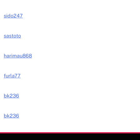
sido247
sastoto
harimau868
furla77
bk236
bk236