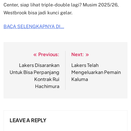
Center, siap lihat triple-double lagi? Musim 2025/26,
Westbrook bisa jadi kunci gelar.
BACA SELENGKAPNYA DI…
Previous:
Next:
Post
navigation
Lakers Disarankan
Lakers Telah
Untuk Bisa Perpanjang
Mengeluarkan Pemain
Kontrak Rui
Kaluma
Hachimura
LEAVE A REPLY