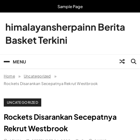
Skip
Sample Page
to
content
himalayansherpainn Berita
Basket Terkini
MENU
Home
Uncategorized
Rockets Disarankan Secepatnya Rekrut Westbrook
UNCATEGORIZED
Rockets Disarankan Secepatnya
Rekrut Westbrook