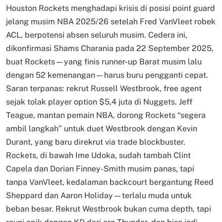
Houston Rockets menghadapi krisis di posisi point guard
jelang musim NBA 2025/26 setelah Fred VanVleet robek
ACL, berpotensi absen seluruh musim. Cedera ini,
dikonfirmasi Shams Charania pada 22 September 2025,
buat Rockets—yang finis runner-up Barat musim lalu
dengan 52 kemenangan—harus buru pengganti cepat.
Saran terpanas: rekrut Russell Westbrook, free agent
sejak tolak player option $5,4 juta di Nuggets. Jeff
Teague, mantan pemain NBA, dorong Rockets “segera
ambil langkah” untuk duet Westbrook dengan Kevin
Durant, yang baru direkrut via trade blockbuster.
Rockets, di bawah Ime Udoka, sudah tambah Clint
Capela dan Dorian Finney-Smith musim panas, tapi
tanpa VanVleet, kedalaman backcourt bergantung Reed
Sheppard dan Aaron Holiday—terlalu muda untuk
beban besar. Rekrut Westbrook bukan cuma depth, tapi