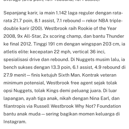
Sepanjang karir, ia main 1.142 laga reguler dengan rata-
rata 21.7 poin, 8.1 assist, 7.1 rebound—rekor NBA triple-
double karir (200). Westbrook raih Rookie of the Year
2008, 9x All-Star, 2x scoring champ, dan bantu Thunder
ke final 2012. Tinggi 191 cm dengan wingspan 203 cm, ia
atletis elite: kecepatan 22 mph, vertical 36 inci,
spesialisasi drive dan rebound. Di Nuggets musim lalu, ia
bench sukses dengan 13.3 poin, 6.1 assist, 4.9 rebound di
27.9 menit—finis ketujuh Sixth Man. Kontrak veteran
minimum potensial, Westbrook free agent sejak tolak
opsi Nuggets, tolak Kings demi peluang juara. Di luar
lapangan, ayah tiga anak, nikah dengan Nina Earl, dan
filantropis via Russell Westbrook Why Not? Foundation
bantu anak muda—sering bagikan momen keluarga di
Instagram.