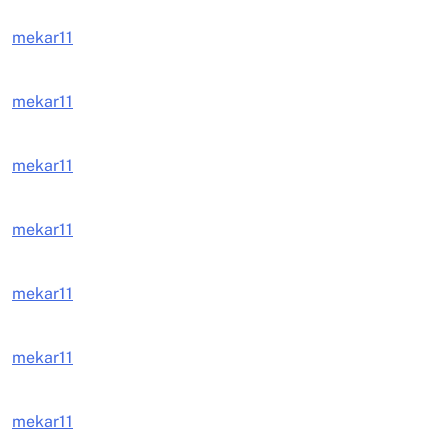
mekar11
mekar11
mekar11
mekar11
mekar11
mekar11
mekar11