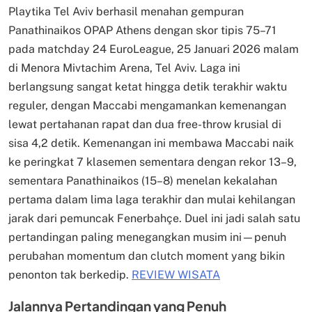
Playtika Tel Aviv berhasil menahan gempuran
Panathinaikos OPAP Athens dengan skor tipis 75–71
pada matchday 24 EuroLeague, 25 Januari 2026 malam
di Menora Mivtachim Arena, Tel Aviv. Laga ini
berlangsung sangat ketat hingga detik terakhir waktu
reguler, dengan Maccabi mengamankan kemenangan
lewat pertahanan rapat dan dua free-throw krusial di
sisa 4,2 detik. Kemenangan ini membawa Maccabi naik
ke peringkat 7 klasemen sementara dengan rekor 13–9,
sementara Panathinaikos (15–8) menelan kekalahan
pertama dalam lima laga terakhir dan mulai kehilangan
jarak dari pemuncak Fenerbahçe. Duel ini jadi salah satu
pertandingan paling menegangkan musim ini—penuh
perubahan momentum dan clutch moment yang bikin
penonton tak berkedip.
REVIEW WISATA
Jalannya Pertandingan yang Penuh