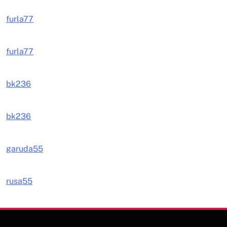
furla77
furla77
bk236
bk236
garuda55
rusa55