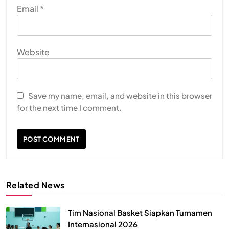
Email
*
Website
Save my name, email, and website in this browser
for the next time I comment.
Related News
Tim Nasional Basket Siapkan Turnamen
Internasional 2026