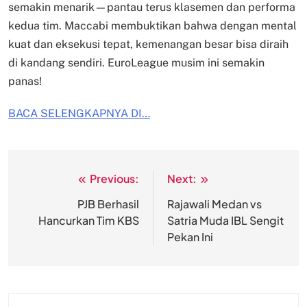
semakin menarik—pantau terus klasemen dan performa
kedua tim. Maccabi membuktikan bahwa dengan mental
kuat dan eksekusi tepat, kemenangan besar bisa diraih
di kandang sendiri. EuroLeague musim ini semakin
panas!
BACA SELENGKAPNYA DI…
Previous:
Next:
Post
navigation
PJB Berhasil
Rajawali Medan vs
Hancurkan Tim KBS
Satria Muda IBL Sengit
Pekan Ini