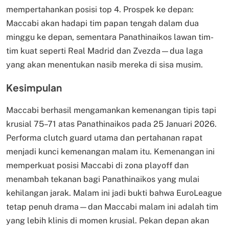
mempertahankan posisi top 4. Prospek ke depan:
Maccabi akan hadapi tim papan tengah dalam dua
minggu ke depan, sementara Panathinaikos lawan tim-
tim kuat seperti Real Madrid dan Zvezda—dua laga
yang akan menentukan nasib mereka di sisa musim.
Kesimpulan
Maccabi berhasil mengamankan kemenangan tipis tapi
krusial 75–71 atas Panathinaikos pada 25 Januari 2026.
Performa clutch guard utama dan pertahanan rapat
menjadi kunci kemenangan malam itu. Kemenangan ini
memperkuat posisi Maccabi di zona playoff dan
menambah tekanan bagi Panathinaikos yang mulai
kehilangan jarak. Malam ini jadi bukti bahwa EuroLeague
tetap penuh drama—dan Maccabi malam ini adalah tim
yang lebih klinis di momen krusial. Pekan depan akan