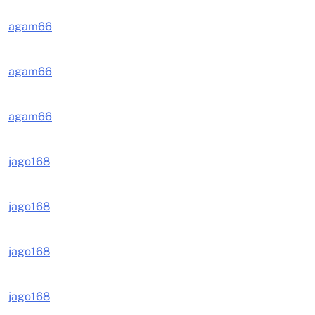
agam66
agam66
agam66
jago168
jago168
jago168
jago168