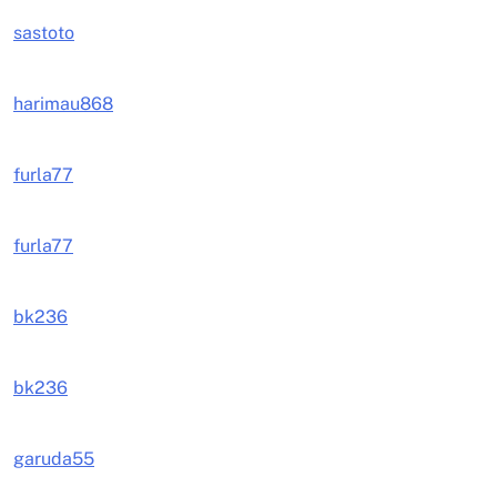
sastoto
harimau868
furla77
furla77
bk236
bk236
garuda55