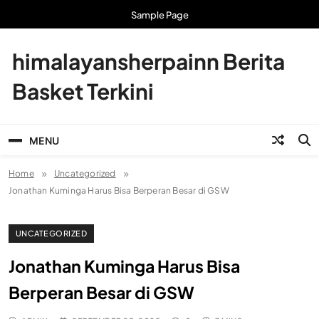
Skip
Sample Page
to
content
himalayansherpainn Berita
Basket Terkini
MENU
Home
Uncategorized
Jonathan Kuminga Harus Bisa Berperan Besar di GSW
UNCATEGORIZED
Jonathan Kuminga Harus Bisa
Berperan Besar di GSW