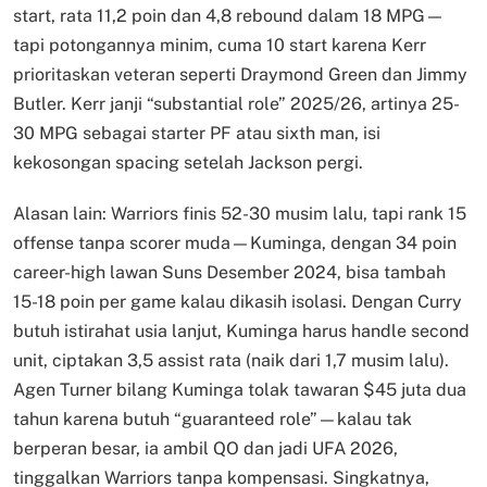
start, rata 11,2 poin dan 4,8 rebound dalam 18 MPG—
tapi potongannya minim, cuma 10 start karena Kerr
prioritaskan veteran seperti Draymond Green dan Jimmy
Butler. Kerr janji “substantial role” 2025/26, artinya 25-
30 MPG sebagai starter PF atau sixth man, isi
kekosongan spacing setelah Jackson pergi.
Alasan lain: Warriors finis 52-30 musim lalu, tapi rank 15
offense tanpa scorer muda—Kuminga, dengan 34 poin
career-high lawan Suns Desember 2024, bisa tambah
15-18 poin per game kalau dikasih isolasi. Dengan Curry
butuh istirahat usia lanjut, Kuminga harus handle second
unit, ciptakan 3,5 assist rata (naik dari 1,7 musim lalu).
Agen Turner bilang Kuminga tolak tawaran $45 juta dua
tahun karena butuh “guaranteed role”—kalau tak
berperan besar, ia ambil QO dan jadi UFA 2026,
tinggalkan Warriors tanpa kompensasi. Singkatnya,