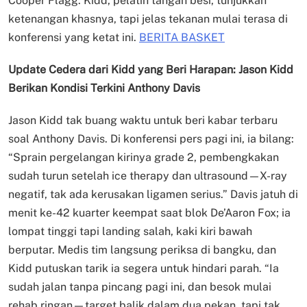
Cooper Flagg. Kidd, pelatih tangan besi, tunjukkan
ketenangan khasnya, tapi jelas tekanan mulai terasa di
konferensi yang ketat ini.
BERITA BASKET
Update Cedera dari Kidd yang Beri Harapan: Jason Kidd
Berikan Kondisi Terkini Anthony Davis
Jason Kidd tak buang waktu untuk beri kabar terbaru
soal Anthony Davis. Di konferensi pers pagi ini, ia bilang:
“Sprain pergelangan kirinya grade 2, pembengkakan
sudah turun setelah ice therapy dan ultrasound—X-ray
negatif, tak ada kerusakan ligamen serius.” Davis jatuh di
menit ke-42 kuarter keempat saat blok De’Aaron Fox; ia
lompat tinggi tapi landing salah, kaki kiri bawah
berputar. Medis tim langsung periksa di bangku, dan
Kidd putuskan tarik ia segera untuk hindari parah. “Ia
sudah jalan tanpa pincang pagi ini, dan besok mulai
rehab ringan—target balik dalam dua pekan, tapi tak