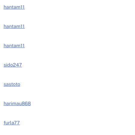
hantam11
hantam11
hantam11
sido247
sastoto
harimau868
furla77