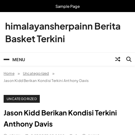
Skip
Sample Page
to
content
himalayansherpainn Berita
Basket Terkini
MENU
Home
Uncategorized
Jason Kidd Berikan Kondisi Terkini Anthony Davis
UNCATEGORIZED
Jason Kidd Berikan Kondisi Terkini
Anthony Davis