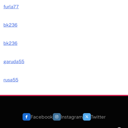
furla77
bk236
bk236
garuda55
rusa55
Facebook
Instagram
Twitter