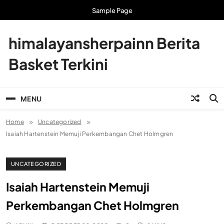
Skip
Sample Page
to
content
himalayansherpainn Berita
Basket Terkini
MENU
Home
Uncategorized
Isaiah Hartenstein Memuji Perkembangan Chet Holmgren
UNCATEGORIZED
Isaiah Hartenstein Memuji
Perkembangan Chet Holmgren