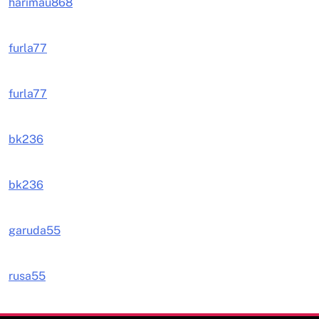
harimau868
furla77
furla77
bk236
bk236
garuda55
rusa55