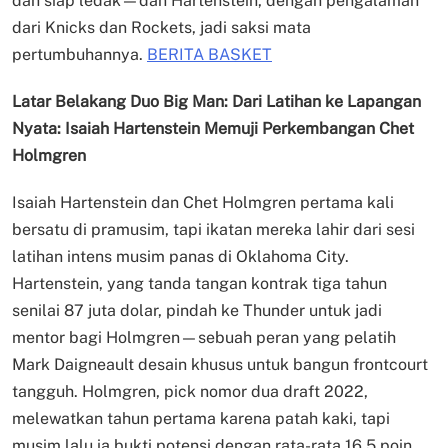
dan siap ledak—dan Hartenstein, dengan pengalaman
dari Knicks dan Rockets, jadi saksi mata
pertumbuhannya.
BERITA BASKET
Latar Belakang Duo Big Man: Dari Latihan ke Lapangan
Nyata: Isaiah Hartenstein Memuji Perkembangan Chet
Holmgren
Isaiah Hartenstein dan Chet Holmgren pertama kali
bersatu di pramusim, tapi ikatan mereka lahir dari sesi
latihan intens musim panas di Oklahoma City.
Hartenstein, yang tanda tangan kontrak tiga tahun
senilai 87 juta dolar, pindah ke Thunder untuk jadi
mentor bagi Holmgren—sebuah peran yang pelatih
Mark Daigneault desain khusus untuk bangun frontcourt
tangguh. Holmgren, pick nomor dua draft 2022,
melewatkan tahun pertama karena patah kaki, tapi
musim lalu ia bukti potensi dengan rata-rata 16,5 poin,