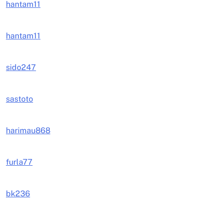
hantam11
hantam11
sido247
sastoto
harimau868
furla77
bk236