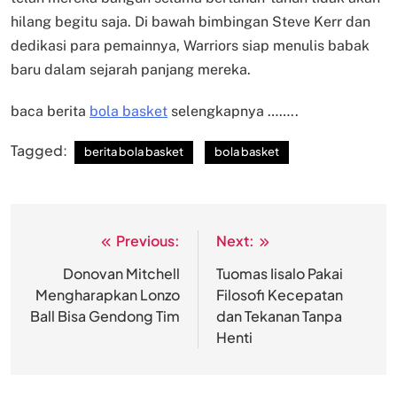
hilang begitu saja. Di bawah bimbingan Steve Kerr dan
dedikasi para pemainnya, Warriors siap menulis babak
baru dalam sejarah panjang mereka.
baca berita
bola basket
selengkapnya ……..
Tagged:
berita bola basket
bola basket
Previous:
Next:
Post
navigation
Donovan Mitchell
Tuomas Iisalo Pakai
Mengharapkan Lonzo
Filosofi Kecepatan
Ball Bisa Gendong Tim
dan Tekanan Tanpa
Henti