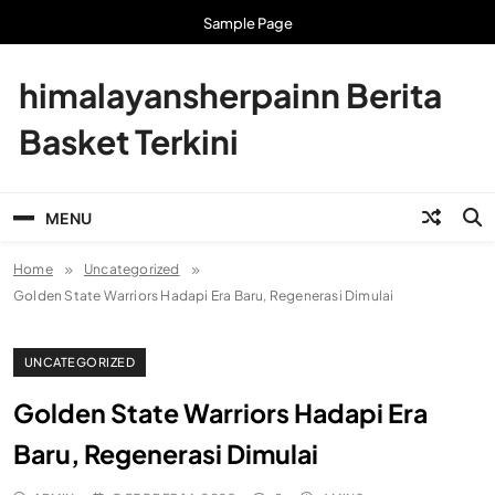
Skip
Sample Page
to
content
himalayansherpainn Berita
Basket Terkini
MENU
Home
Uncategorized
Golden State Warriors Hadapi Era Baru, Regenerasi Dimulai
UNCATEGORIZED
Golden State Warriors Hadapi Era
Baru, Regenerasi Dimulai