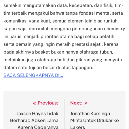
semakin mengutamakan data, kecepatan, dan fisik, tim-
tim terbaik mengakui bahwa tanpa fondasi mental serta
komunikasi yang kuat, semua elemen lain bisa runtuh
kapan saja, dan inilah mengapa pembangunan chemistry
ini harus menjadi prioritas utama bagi setiap pelatih
serta pemain yang ingin meraih prestasi sejati, karena
pada akhirnya basket bukan hanya olahraga tubuh,
melainkan juga olahraga hati dan pikiran yang menyatu
dalam satu tujuan besar di atas lapangan.
BACA SELENGKAPNYA DI…
Previous:
Next:
Post
navigation
Jaxson Hayes Tidak
Jonathan Kuminga
Berharap Absen Lama
Minta Untuk Ditukar ke
Karena Cederanya
Lakers