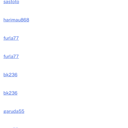
sastoto
harimau868
furla77
furla77
bk236
bk236
garuda55