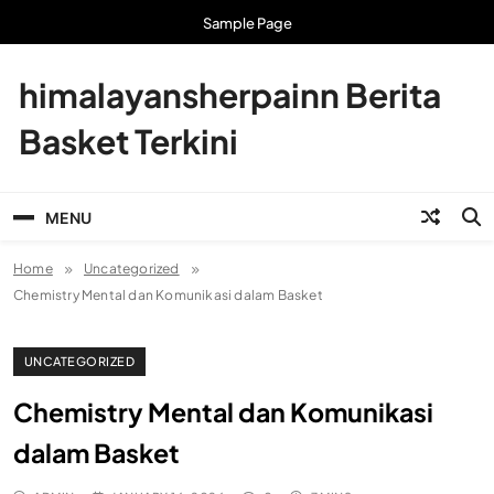
Skip
Sample Page
to
content
himalayansherpainn Berita
Basket Terkini
MENU
Home
Uncategorized
Chemistry Mental dan Komunikasi dalam Basket
UNCATEGORIZED
Chemistry Mental dan Komunikasi
dalam Basket