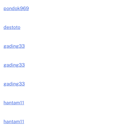
pondok969
destoto
gading33
gading33
gading33
hantam11
hantam11