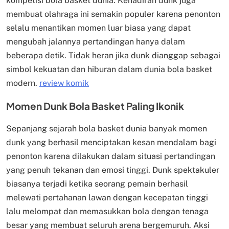
kompetisi bola basket dunia. Kehadiran dunk juga
membuat olahraga ini semakin populer karena penonton
selalu menantikan momen luar biasa yang dapat
mengubah jalannya pertandingan hanya dalam
beberapa detik. Tidak heran jika dunk dianggap sebagai
simbol kekuatan dan hiburan dalam dunia bola basket
modern.
review komik
Momen Dunk Bola Basket Paling Ikonik
Sepanjang sejarah bola basket dunia banyak momen
dunk yang berhasil menciptakan kesan mendalam bagi
penonton karena dilakukan dalam situasi pertandingan
yang penuh tekanan dan emosi tinggi. Dunk spektakuler
biasanya terjadi ketika seorang pemain berhasil
melewati pertahanan lawan dengan kecepatan tinggi
lalu melompat dan memasukkan bola dengan tenaga
besar yang membuat seluruh arena bergemuruh. Aksi