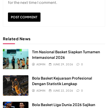
for the next time I comment.
Related News
Tim Nasional Basket Siapkan Turnamen
Internasional 2026
ADMIN
JUNE 29, 2026
0
Bola Basket Kejuaraan Profesional
Dengan Statistik Lengkap
ADMIN
JUNE 22, 2026
0
Bola Basket Liga Dunia 2026 Sajikan