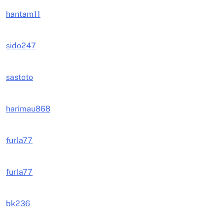
hantam11
sido247
sastoto
harimau868
furla77
furla77
bk236