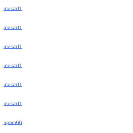
mekar11
mekar11
mekar11
mekar11
mekar11
mekar11
agam66