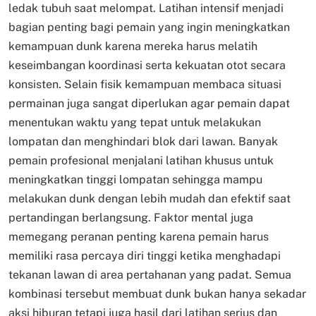
ledak tubuh saat melompat. Latihan intensif menjadi
bagian penting bagi pemain yang ingin meningkatkan
kemampuan dunk karena mereka harus melatih
keseimbangan koordinasi serta kekuatan otot secara
konsisten. Selain fisik kemampuan membaca situasi
permainan juga sangat diperlukan agar pemain dapat
menentukan waktu yang tepat untuk melakukan
lompatan dan menghindari blok dari lawan. Banyak
pemain profesional menjalani latihan khusus untuk
meningkatkan tinggi lompatan sehingga mampu
melakukan dunk dengan lebih mudah dan efektif saat
pertandingan berlangsung. Faktor mental juga
memegang peranan penting karena pemain harus
memiliki rasa percaya diri tinggi ketika menghadapi
tekanan lawan di area pertahanan yang padat. Semua
kombinasi tersebut membuat dunk bukan hanya sekadar
aksi hiburan tetapi juga hasil dari latihan serius dan