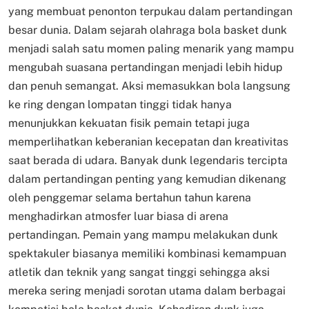
yang membuat penonton terpukau dalam pertandingan
besar dunia. Dalam sejarah olahraga bola basket dunk
menjadi salah satu momen paling menarik yang mampu
mengubah suasana pertandingan menjadi lebih hidup
dan penuh semangat. Aksi memasukkan bola langsung
ke ring dengan lompatan tinggi tidak hanya
menunjukkan kekuatan fisik pemain tetapi juga
memperlihatkan keberanian kecepatan dan kreativitas
saat berada di udara. Banyak dunk legendaris tercipta
dalam pertandingan penting yang kemudian dikenang
oleh penggemar selama bertahun tahun karena
menghadirkan atmosfer luar biasa di arena
pertandingan. Pemain yang mampu melakukan dunk
spektakuler biasanya memiliki kombinasi kemampuan
atletik dan teknik yang sangat tinggi sehingga aksi
mereka sering menjadi sorotan utama dalam berbagai