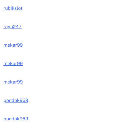
rubikslot
raya247
mekar99
mekar99
mekar99
pondok969
pondok969