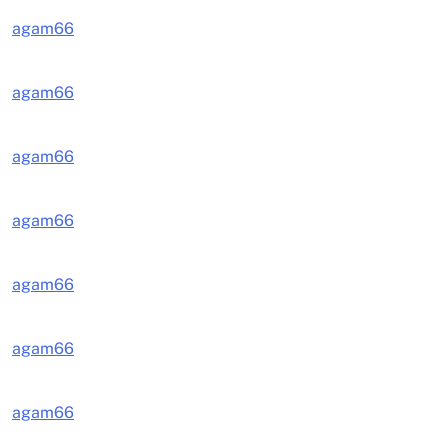
agam66
agam66
agam66
agam66
agam66
agam66
agam66