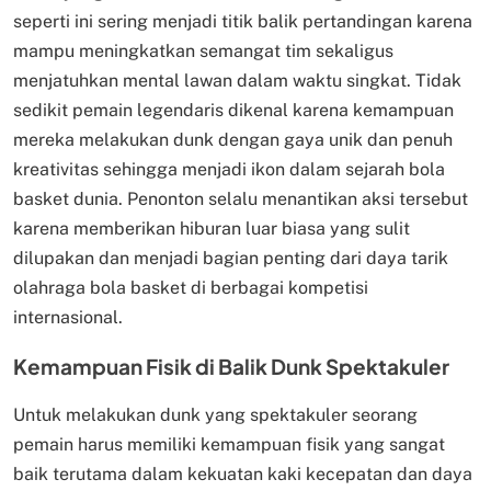
seperti ini sering menjadi titik balik pertandingan karena
mampu meningkatkan semangat tim sekaligus
menjatuhkan mental lawan dalam waktu singkat. Tidak
sedikit pemain legendaris dikenal karena kemampuan
mereka melakukan dunk dengan gaya unik dan penuh
kreativitas sehingga menjadi ikon dalam sejarah bola
basket dunia. Penonton selalu menantikan aksi tersebut
karena memberikan hiburan luar biasa yang sulit
dilupakan dan menjadi bagian penting dari daya tarik
olahraga bola basket di berbagai kompetisi
internasional.
Kemampuan Fisik di Balik Dunk Spektakuler
Untuk melakukan dunk yang spektakuler seorang
pemain harus memiliki kemampuan fisik yang sangat
baik terutama dalam kekuatan kaki kecepatan dan daya