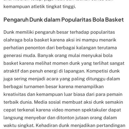
kemampuan atletik tingkat tinggi.
Pengaruh Dunk dalam Popularitas Bola Basket
Dunk memiliki pengaruh besar terhadap popularitas
olahraga bola basket karena aksi ini mampu menarik
perhatian penonton dari berbagai kalangan terutama
generasi muda. Banyak orang mulai menyukai bola
basket karena melihat momen dunk yang terlihat sangat
atraktif dan penuh energi di lapangan. Kompetisi dunk
juga sering menjadi acara yang paling ditunggu dalam
berbagai turnamen besar karena menampilkan
kreativitas dan kemampuan luar biasa dari para pemain
terbaik dunia. Media sosial membuat aksi dunk semakin
cepat terkenal karena video momen spektakuler dapat
langsung menyebar dan ditonton jutaan orang dalam
waktu singkat. Kehadiran dunk menjadikan pertandingan