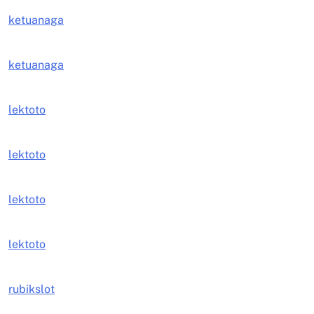
ketuanaga
ketuanaga
lektoto
lektoto
lektoto
lektoto
rubikslot