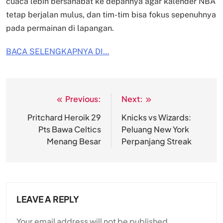
cuaca lebih bersahabat ke depannya agar kalender NBA
tetap berjalan mulus, dan tim-tim bisa fokus sepenuhnya
pada permainan di lapangan.
BACA SELENGKAPNYA DI…
Previous:
Next:
Post
navigation
Pritchard Heroik 29
Knicks vs Wizards:
Pts Bawa Celtics
Peluang New York
Menang Besar
Perpanjang Streak
LEAVE A REPLY
Your email address will not be published.