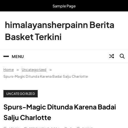
Skip
Sample Page
to
content
himalayansherpainn Berita
Basket Terkini
MENU
Home
Uncategorized
Spurs-Magic Ditunda Karena Badai Salju Charlotte
UNCATEGORIZED
Spurs-Magic Ditunda Karena Badai
Salju Charlotte