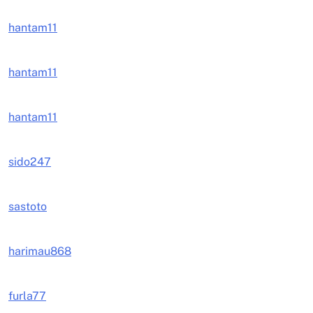
hantam11
hantam11
hantam11
sido247
sastoto
harimau868
furla77