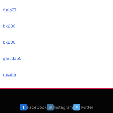
furla77
bk236
bk236
garuda55
rusa55
Facebook
Instagram
Twitter