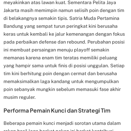
meyakinkan atas lawan kuat. Sementara Pelita Jaya
Jakarta masih memimpin namun selisih poin dengan tim
di belakangnya semakin tipis. Satria Muda Pertamina
Bandung yang sempat turun peringkat kini berusaha
keras untuk kembali ke jalur kemenangan dengan fokus
pada perbaikan defense dan rebound. Perubahan posisi
ini membuat persaingan menuju playoff semakin
memanas karena enam tim teratas memiliki peluang
yang hampir sama untuk finis di posisi unggulan. Setiap
tim kini berhitung poin dengan cermat dan berusaha
memaksimalkan laga kandang untuk mengumpulkan
poin sebanyak mungkin sebelum memasuki fase akhir
musim reguler.
Performa Pemain Kunci dan Strategi Tim
Beberapa pemain kunci menjadi sorotan utama dalam