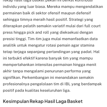
rekap hasil laga basket pekan ini berkat kontribusi
individu yang luar biasa. Mereka mampu mengendalikan
permainan baik di sektor ofensif maupun defensif
sehingga timnya meraih hasil positif. Strategi yang
diterapkan pelatih semakin variatif mulai dari full court
press hingga pick and roll yang dieksekusi dengan
presisi tinggi. Tim-tim juga mulai memanfaatkan data
analitik untuk mengatur rotasi pemain agar stamina
tetap terjaga sepanjang pertandingan yang padat. Hal
ini terbukti efektif karena banyak tim yang mampu
mempertahankan intensitas permainan hingga menit
akhir tanpa mengalami penurunan performa yang
signifikan. Perkembangan ini menandakan semakin
profesionalnya pengelolaan tim di IBL yang berdampak
positif pada kualitas keseluruhan liga.
Kesimpulan Rekap Hasil Laga Basket