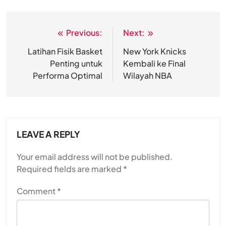
Previous:
Next:
Post
navigation
Latihan Fisik Basket
New York Knicks
Penting untuk
Kembali ke Final
Performa Optimal
Wilayah NBA
LEAVE A REPLY
Your email address will not be published.
Required fields are marked
*
Comment
*