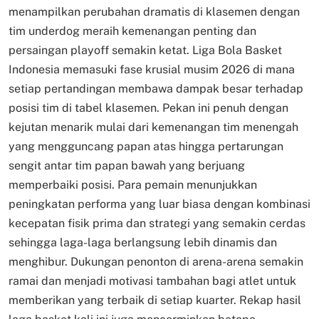
menampilkan perubahan dramatis di klasemen dengan
tim underdog meraih kemenangan penting dan
persaingan playoff semakin ketat. Liga Bola Basket
Indonesia memasuki fase krusial musim 2026 di mana
setiap pertandingan membawa dampak besar terhadap
posisi tim di tabel klasemen. Pekan ini penuh dengan
kejutan menarik mulai dari kemenangan tim menengah
yang mengguncang papan atas hingga pertarungan
sengit antar tim papan bawah yang berjuang
memperbaiki posisi. Para pemain menunjukkan
peningkatan performa yang luar biasa dengan kombinasi
kecepatan fisik prima dan strategi yang semakin cerdas
sehingga laga-laga berlangsung lebih dinamis dan
menghibur. Dukungan penonton di arena-arena semakin
ramai dan menjadi motivasi tambahan bagi atlet untuk
memberikan yang terbaik di setiap kuarter. Rekap hasil