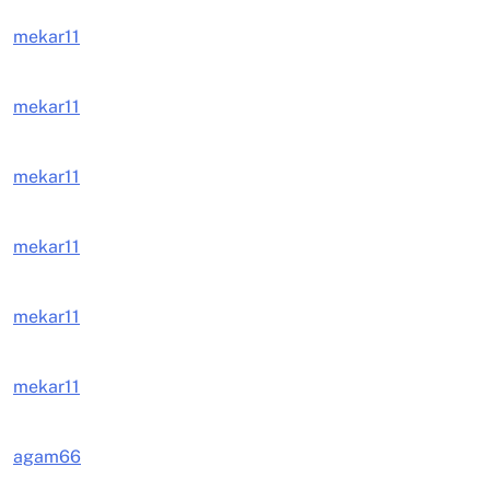
mekar11
mekar11
mekar11
mekar11
mekar11
mekar11
agam66