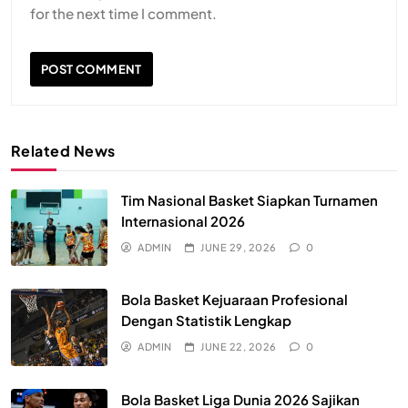
for the next time I comment.
Related News
Tim Nasional Basket Siapkan Turnamen
Internasional 2026
ADMIN
JUNE 29, 2026
0
Bola Basket Kejuaraan Profesional
Dengan Statistik Lengkap
ADMIN
JUNE 22, 2026
0
Bola Basket Liga Dunia 2026 Sajikan