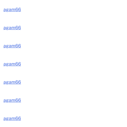
agam66
agam66
agam66
agam66
agam66
agam66
agam66