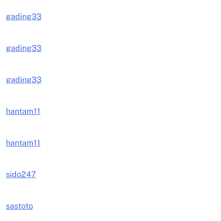
gading33
gading33
gading33
hantam11
hantam11
sido247
sastoto