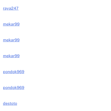
raya247
mekar99
mekar99
mekar99
pondok969
pondok969
destoto