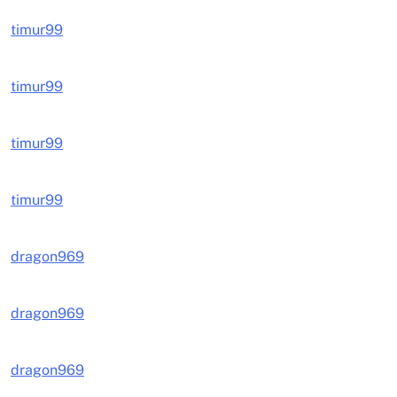
timur99
timur99
timur99
timur99
dragon969
dragon969
dragon969