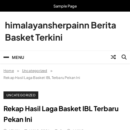
Skip
Sample Page
to
content
himalayansherpainn Berita
Basket Terkini
MENU
Home
Uncategorized
Rekap Hasil Laga Basket IBL Terbaru Pekan Ini
UNCATEGORIZED
Rekap Hasil Laga Basket IBL Terbaru
Pekan Ini