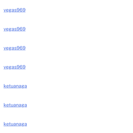
vegas969
vegas969
vegas969
vegas969
ketuanaga
ketuanaga
ketuanaga