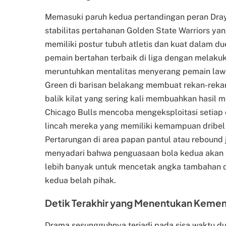
Memasuki paruh kedua pertandingan peran Dra
stabilitas pertahanan Golden State Warriors ya
memiliki postur tubuh atletis dan kuat dalam du
pemain bertahan terbaik di liga dengan melakuk
meruntuhkan mentalitas menyerang pemain lawa
Green di barisan belakang membuat rekan-rekan
balik kilat yang sering kali membuahkan hasil me
Chicago Bulls mencoba mengeksploitasi setiap c
lincah mereka yang memiliki kemampuan dribel 
Pertarungan di area papan pantul atau rebound 
menyadari bahwa penguasaan bola kedua akan 
lebih banyak untuk mencetak angka tambahan di
kedua belah pihak.
Detik Terakhir yang Menentukan Kemen
Drama sesungguhnya terjadi pada sisa waktu du