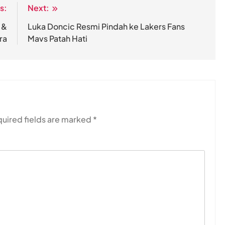
s:
Next:
 &
Luka Doncic Resmi Pindah ke Lakers Fans
ra
Mavs Patah Hati
uired fields are marked
*