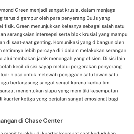
ymond Green menjadi sangat krusial dalam menjaga
ng terus digempur oleh para penyerang Bulls yang
el fisik. Green menunjukkan kelasnya sebagai salah satu
an serangkaian intersepsi serta blok krusial yang mampu
n di saat-saat genting. Komunikasi yang dibangun oleh
 setimnya lebih percaya diri dalam melakukan serangan
lalui tembakan jarak menengah yang efisien. Di sisi lain
elah kecil di sisi sayap melalui pergerakan penyerang
luar biasa untuk melewati penjagaan satu lawan satu.
juga berlangsung sangat sengit karena kedua tim
sangat menentukan siapa yang memiliki kesempatan
 kuarter ketiga yang berjalan sangat emosional bagi
angan di Chase Center
a menit terakhir di kuarter keempat saat kedudukan