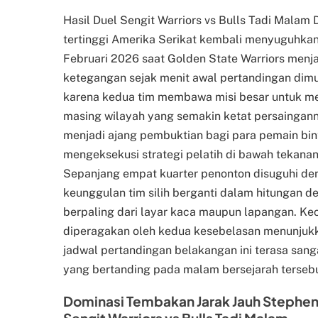
Hasil Duel Sengit Warriors vs Bulls Tadi Malam
tertinggi Amerika Serikat kembali menyuguhka
Februari 2026 saat Golden State Warriors men
ketegangan sejak menit awal pertandingan dimu
karena kedua tim membawa misi besar untuk me
masing wilayah yang semakin ketat persainganny
menjadi ajang pembuktian bagi para pemain bi
mengeksekusi strategi pelatih di bawah tekanan
Sepanjang empat kuarter penonton disuguhi den
keunggulan tim silih berganti dalam hitungan 
berpaling dari layar kaca maupun lapangan. Ke
diperagakan oleh kedua kesebelasan menunjukka
jadwal pertandingan belakangan ini terasa san
yang bertanding pada malam bersejarah terseb
Dominasi Tembakan Jarak Jauh Stephen 
Sengit Warriors vs Bulls Tadi Malam