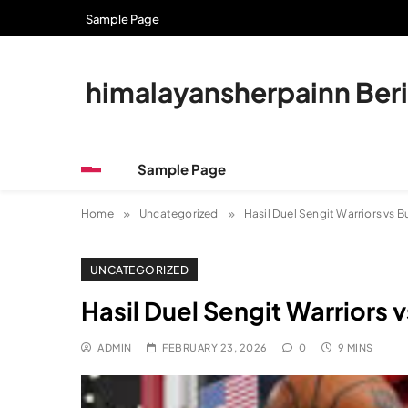
Skip
Sample Page
to
content
himalayansherpainn Berit
Sample Page
Home
Uncategorized
Hasil Duel Sengit Warriors vs B
UNCATEGORIZED
Hasil Duel Sengit Warriors 
ADMIN
FEBRUARY 23, 2026
0
9 MINS