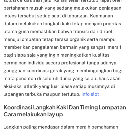
solusi cerdas saat jalur kanan telah tertutup rapat oleh
pertahanan musuh yang sedang melakukan penjagaan
intens tersebut setiap saat di lapangan. Keamanan
dalam melakukan langkah kaki tetap menjadi prioritas
utama guna memastikan bahwa transisi dari dribel
menuju lompatan tetap terasa organik serta mampu
memberikan pengalaman bermain yang sangat imersif
bagi siapa saja yang ingin meningkatkan kualitas
permainan individu secara profesional tanpa adanya
gangguan koordinasi gerak yang membingungkan bagi
mata penonton di seluruh dunia yang selalu haus akan
aksi-aksi atletik yang luar biasa setiap musimnya di
lapangan terbuka maupun tertutup.
info slot
Koordinasi Langkah Kaki Dan Timing Lompatan
Cara melakukan lay up
Langkah paling mendasar dalam meraih pemahaman