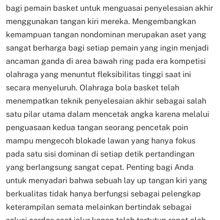
bagi pemain basket untuk menguasai penyelesaian akhir
menggunakan tangan kiri mereka. Mengembangkan
kemampuan tangan nondominan merupakan aset yang
sangat berharga bagi setiap pemain yang ingin menjadi
ancaman ganda di area bawah ring pada era kompetisi
olahraga yang menuntut fleksibilitas tinggi saat ini
secara menyeluruh. Olahraga bola basket telah
menempatkan teknik penyelesaian akhir sebagai salah
satu pilar utama dalam mencetak angka karena melalui
penguasaan kedua tangan seorang pencetak poin
mampu mengecoh blokade lawan yang hanya fokus
pada satu sisi dominan di setiap detik pertandingan
yang berlangsung sangat cepat. Penting bagi Anda
untuk menyadari bahwa sebuah lay up tangan kiri yang
berkualitas tidak hanya berfungsi sebagai pelengkap
keterampilan semata melainkan bertindak sebagai