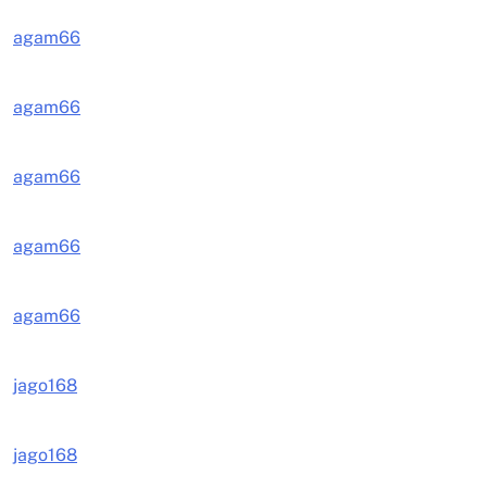
agam66
agam66
agam66
agam66
agam66
jago168
jago168