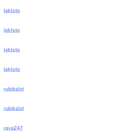
lektoto
lektoto
lektoto
lektoto
rubikslot
rubikslot
raya247