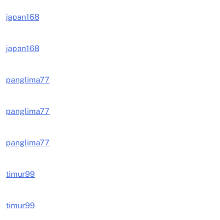
japan168
japan168
panglima77
panglima77
panglima77
timur99
timur99