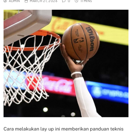
ADMIN
MARCH 21, 2026
0
11 MINS
Cara melakukan lay up ini memberikan panduan teknis