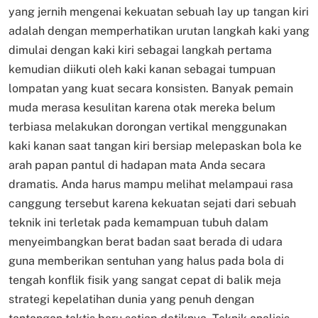
yang jernih mengenai kekuatan sebuah lay up tangan kiri
adalah dengan memperhatikan urutan langkah kaki yang
dimulai dengan kaki kiri sebagai langkah pertama
kemudian diikuti oleh kaki kanan sebagai tumpuan
lompatan yang kuat secara konsisten. Banyak pemain
muda merasa kesulitan karena otak mereka belum
terbiasa melakukan dorongan vertikal menggunakan
kaki kanan saat tangan kiri bersiap melepaskan bola ke
arah papan pantul di hadapan mata Anda secara
dramatis. Anda harus mampu melihat melampaui rasa
canggung tersebut karena kekuatan sejati dari sebuah
teknik ini terletak pada kemampuan tubuh dalam
menyeimbangkan berat badan saat berada di udara
guna memberikan sentuhan yang halus pada bola di
tengah konflik fisik yang sangat cepat di balik meja
strategi kepelatihan dunia yang penuh dengan