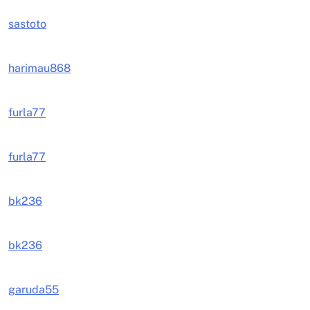
sastoto
harimau868
furla77
furla77
bk236
bk236
garuda55