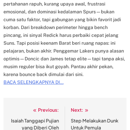
pertahanan rapuh, kurang upaya awal, frustrasi
emosional, dan dominasi kedalaman Spurs—bukan
cuma satu faktor, tapi gabungan yang bikin favorit jadi
korban. Dari breakdown perimeter hingga bench
pincang, ini sinyal Redick harus perbaiki cepat jelang
Suns. Tapi posisi keenam Barat beri ruang napas: ini
pelajaran, bukan akhir. Penggemar Lakers punya alasan
optimis—Doncic dan James tetap elite—tapi tanpa aksi,
musim reguler bisa ikut goyah. Pantau akhir pekan,
karena bounce back dimulai dari sini.
BACA SELENGKAPNYA DI…
Previous:
Next:
Post
navigation
Isaiah Tanggapi Pujian
Step Melakukan Dunk
yang Diberi Oleh
Untuk Pemula