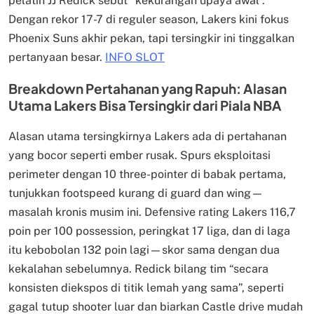
pelatih JJ Redick sebut “kekurangan upaya awal”.
Dengan rekor 17-7 di reguler season, Lakers kini fokus
Phoenix Suns akhir pekan, tapi tersingkir ini tinggalkan
pertanyaan besar.
INFO SLOT
Breakdown Pertahanan yang Rapuh: Alasan
Utama Lakers Bisa Tersingkir dari Piala NBA
Alasan utama tersingkirnya Lakers ada di pertahanan
yang bocor seperti ember rusak. Spurs eksploitasi
perimeter dengan 10 three-pointer di babak pertama,
tunjukkan footspeed kurang di guard dan wing—
masalah kronis musim ini. Defensive rating Lakers 116,7
poin per 100 possession, peringkat 17 liga, dan di laga
itu kebobolan 132 poin lagi—skor sama dengan dua
kekalahan sebelumnya. Redick bilang tim “secara
konsisten diekspos di titik lemah yang sama”, seperti
gagal tutup shooter luar dan biarkan Castle drive mudah