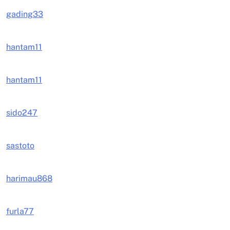
gading33
hantam11
hantam11
sido247
sastoto
harimau868
furla77