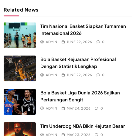
Related News
Tim Nasional Basket Siapkan Turnamen
Internasional 2026
ADMIN
JUNE 29, 2026
0
Bola Basket Kejuaraan Profesional
Dengan Statistik Lengkap
ADMIN
JUNE 22, 2026
0
Bola Basket Liga Dunia 2026 Sajikan
Pertarungan Sengit
ADMIN
MAY 24, 2026
0
Tim Underdog NBA Bikin Kejutan Besar
ADMIN
MAY 23, 2026
0