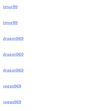
timur99
timur99
dragon969
dragon969
dragon969
vegas969
vegas969