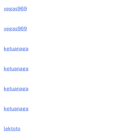
vegas969
vegas969
ketuanaga
ketuanaga
ketuanaga
ketuanaga
lektoto