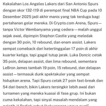
Kekalahan Los Angeles Lakers dari San Antonio Spurs
dengan skor 132-119 di perempat final NBA Cup pada 10
Desember 2025 jadi akhir manis yang tak terduga bagi
pertahanan gelar mereka. Di Crypto.com Arena, Spurs—
tanpa Victor Wembanyama yang cedera—malah unggul
sejak awal, dipimpin Stephon Castle yang meledak
dengan 30 poin, 10 rebound, dan enam assist. Lakers
sempat comeback dari ketertinggalan 17 poin di akhir
kuarter ketiga, tapi gagal tutup jarak. Luka Doncic cetak
35 poin, delapan assist, dan lima rebound, sementara
LeBron James tambah 19 poin, 15 rebound, dan delapan
assist—termasuk dunk spektakuler yang sempat
hidupkan arena. Tapi Spurs cetak 27 poin fast-break dan
54 dari bench, bikin Lakers tersingkir lebih awal dari
turnamen yang mereka kuasai di fase grup. Ini bukan
cuma kekalahan, tapi sinyal masalah mendalam yang